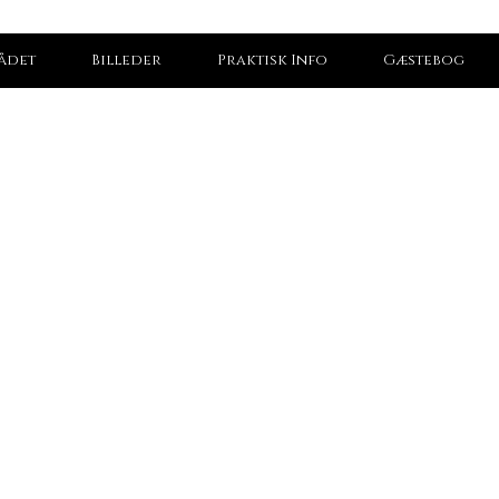
ådet
Billeder
Praktisk Info
Gæstebog