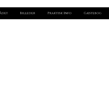
ådet
Billeder
Praktisk Info
Gæstebog