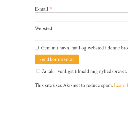
E-mail
*
Websted
Gem mit navn, mail og websted i denne bro
Ja tak - venligst tilmeld mig nyhedsbrevet.
This site uses Akismet to reduce spam.
Learn 