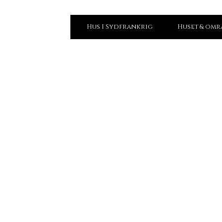
Videre
HUS I SYDFRANKRIG TIL LEJE
Hus I Sydfrankrig
Huset & omr
til
indhold