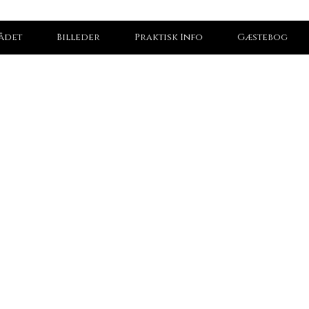
ådet
Billeder
Praktisk Info
Gæstebog