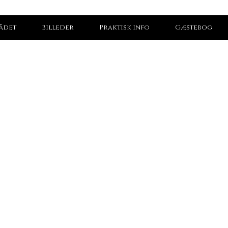
ådet
Billeder
Praktisk Info
Gæstebog