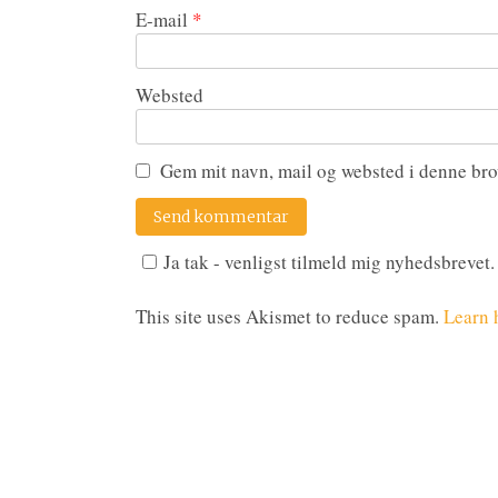
E-mail
*
Websted
Gem mit navn, mail og websted i denne bro
Ja tak - venligst tilmeld mig nyhedsbrevet.
This site uses Akismet to reduce spam.
Learn 